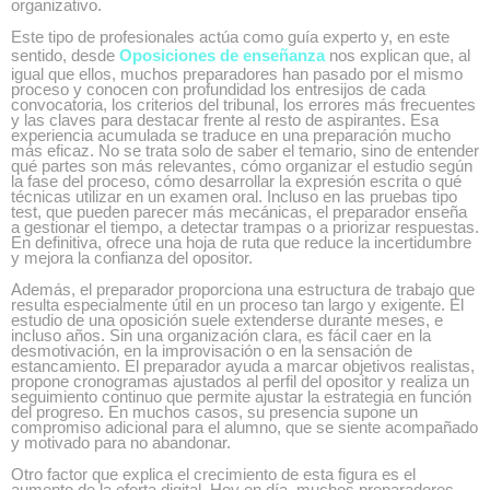
organizativo.
Este tipo de profesionales actúa como guía experto y, en este
sentido, desde
Oposiciones de enseñanza
nos explican que, al
igual que ellos, muchos preparadores han pasado por el mismo
proceso y conocen con profundidad los entresijos de cada
convocatoria, los criterios del tribunal, los errores más frecuentes
y las claves para destacar frente al resto de aspirantes. Esa
experiencia acumulada se traduce en una preparación mucho
más eficaz. No se trata solo de saber el temario, sino de entender
qué partes son más relevantes, cómo organizar el estudio según
la fase del proceso, cómo desarrollar la expresión escrita o qué
técnicas utilizar en un examen oral. Incluso en las pruebas tipo
test, que pueden parecer más mecánicas, el preparador enseña
a gestionar el tiempo, a detectar trampas o a priorizar respuestas.
En definitiva, ofrece una hoja de ruta que reduce la incertidumbre
y mejora la confianza del opositor.
Además, el preparador proporciona una estructura de trabajo que
resulta especialmente útil en un proceso tan largo y exigente. El
estudio de una oposición suele extenderse durante meses, e
incluso años. Sin una organización clara, es fácil caer en la
desmotivación, en la improvisación o en la sensación de
estancamiento. El preparador ayuda a marcar objetivos realistas,
propone cronogramas ajustados al perfil del opositor y realiza un
seguimiento continuo que permite ajustar la estrategia en función
del progreso. En muchos casos, su presencia supone un
compromiso adicional para el alumno, que se siente acompañado
y motivado para no abandonar.
Otro factor que explica el crecimiento de esta figura es el
aumento de la oferta digital. Hoy en día, muchos preparadores