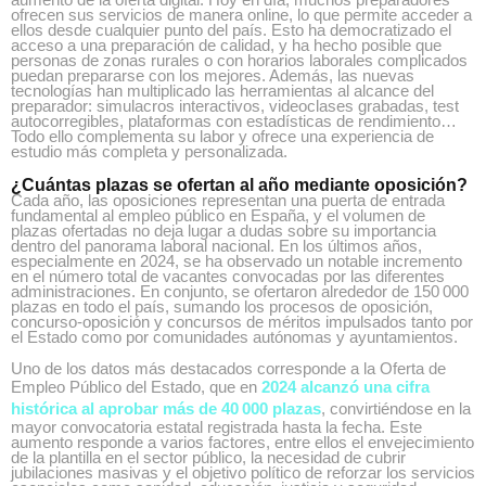
ofrecen sus servicios de manera online, lo que permite acceder a
ellos desde cualquier punto del país. Esto ha democratizado el
acceso a una preparación de calidad, y ha hecho posible que
personas de zonas rurales o con horarios laborales complicados
puedan prepararse con los mejores. Además, las nuevas
tecnologías han multiplicado las herramientas al alcance del
preparador: simulacros interactivos, videoclases grabadas, test
autocorregibles, plataformas con estadísticas de rendimiento…
Todo ello complementa su labor y ofrece una experiencia de
estudio más completa y personalizada.
¿Cuántas plazas se ofertan al año mediante oposición?
Cada año, las oposiciones representan una puerta de entrada
fundamental al empleo público en España, y el volumen de
plazas ofertadas no deja lugar a dudas sobre su importancia
dentro del panorama laboral nacional. En los últimos años,
especialmente en 2024, se ha observado un notable incremento
en el número total de vacantes convocadas por las diferentes
administraciones. En conjunto, se ofertaron alrededor de 150 000
plazas en todo el país, sumando los procesos de oposición,
concurso-oposición y concursos de méritos impulsados tanto por
el Estado como por comunidades autónomas y ayuntamientos.
Uno de los datos más destacados corresponde a la Oferta de
Empleo Público del Estado, que en
2024 alcanzó una cifra
histórica al aprobar más de 40 000 plazas
, convirtiéndose en la
mayor convocatoria estatal registrada hasta la fecha. Este
aumento responde a varios factores, entre ellos el envejecimiento
de la plantilla en el sector público, la necesidad de cubrir
jubilaciones masivas y el objetivo político de reforzar los servicios